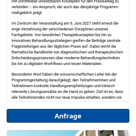
mit unmittelbar umsetzbaren Konzepten für den Praxisalltag zu
verbinden – ein Anspruch, der auch das diesjährige Programm
maßgeblich prägt.
Im Zentrum der Veranstaltung am 5. Juni 2027 steht erneut die
enge Verzahnung der verschiedenen Disziplinen unseres
Fachgebiets. Von bewährten Therapiekonzepten bis hin zu
innovativen Behandlungsstrategien greifen die Beiträge zentrale
Fragestellungen aus der täglichen Praxis auf. Dabei reicht die
thematische Bandbreite von diagnostischen und therapeutischen
Entscheidungsprozessen über moderne Behandlungstechniken
bis hin zu digitalen Workflows und neuen Materialien.
Besonderen Wert haben die wissenschaftlichen Leiter bei der
Programmgestaltung daraufgelegt, den Teilnehmerinnen und
Teilnehmern konkrete Handlungsempfehlungen und klinisch
relevante Lösungsansätze an die Hand zu geben. Ziel ist es, dass
alle Teilnehmenden nicht nur neue Impulse erhalten, sondern vor
allem auch unmittelbar anwendbares Wissen für ihren
Berufsalltag mitnehmen können.
Anfrage
Die beliebten Table Clinics sind inzwischen fester Bestandteil des
Programms und fördern in besonderer Weise den direkten
Austausch, die Diskussion anschaulicher Fallbeispiele und die