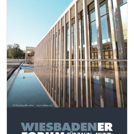
praxisorientierte Vertiefung der Inhalte. Ergänzt wird das
Programm durch hochkarätige Workshops und Vorträge zu
aktuellen Herausforderungen und Entwicklungen der modernen
Zahn-, Mund- und Kieferheilkunde.
Wenn Sie Interesse an einem lebendigen fachlichen Austausch
haben und aktuelle Entwicklungen gemeinsam mit
ausgewiesenen Expertinnen und Experten diskutieren möchten,
laden wir Sie sehr herzlich zum Wiesbadener Forum für Zahn-,
Mund- und Kieferheilkunde am 5. Juni 2027 ein.