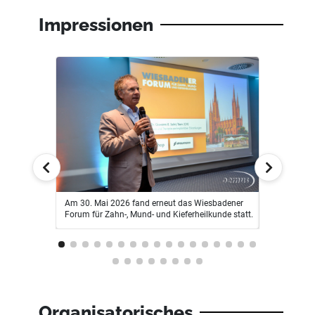
Impressionen
gab spannende
Am 30. Mai 2026 fand erneut das Wiesbadener
Den Start ma
Forum für Zahn-, Mund- und Kieferheilkunde statt.
einem Inte
 bis Probiotika
und Therapi
Organisatorisches